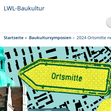
LWL-Baukultur
Transkript anzeigen
Startseite
Baukultursymposien
2024 Ortsmitte n
Abspielen
Pausieren