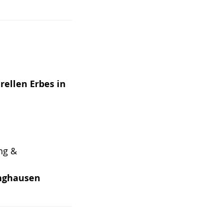
ellen Erbes in
ng &
inghausen