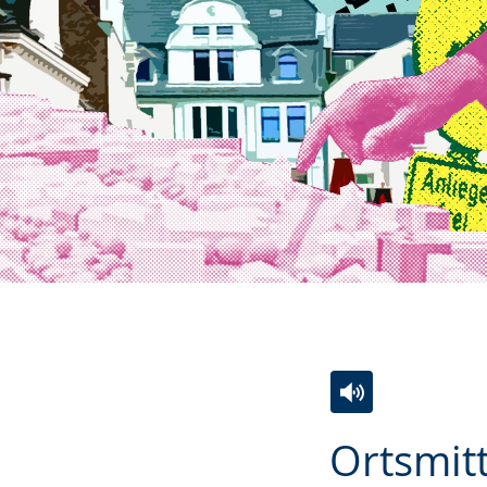
Zur
Aktiviere
Ein
Ortsmit
Leichten
Audio-
Video