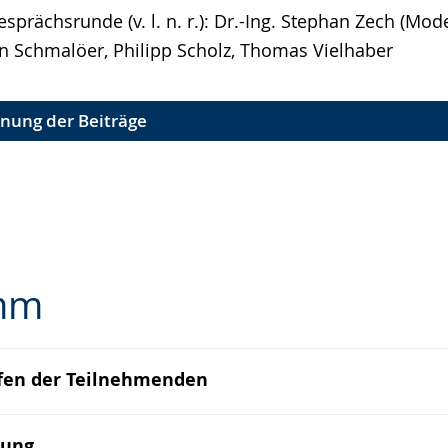
prächsrunde (v. l. n. r.): Dr.-Ing. Stephan Zech (Mode
an Schmalöer, Philipp Scholz, Thomas Vielhaber
nung der Beiträge
mm
ffen der Teilnehmenden
e
ßung