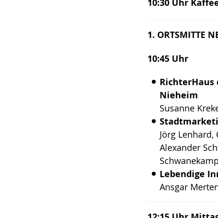
10:30 Uhr Kaff
1. ORTSMITTE 
10:45 Uhr
RichterHaus 
Nieheim
Susanne Krekel
Stadtmarketi
Jörg Lenhard,
Alexander Sch
Schwanekam
Lebendige In
Ansgar Merten
12:15 Uhr Mitt