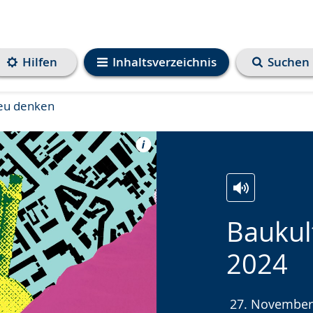
Hilfen
Inhaltsverzeichnis
Suchen
eu denken
Zur
Aktiviere
Ein
Bauku
Leichten
Audio-
Video
Sprache
Unterstützung.
in
2024
wechseln.
Deutscher
Gebärdenspra
27. November
wird