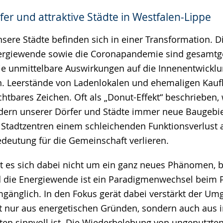
er und attraktive Städte in Westfalen-Lippe
e
sere Städte befinden sich in einer Transformation. Di
ergiewende sowie die Coronapandemie sind gesamtge
ie unmittelbare Auswirkungen auf die Innenentwicklu
. Leerstände von Ladenlokalen und ehemaligen Kauf
chtbares Zeichen. Oft als „Donut-Effekt“ beschrieben
dern unserer Dörfer und Städte immer neue Baugebie
 Stadtzentren einem schleichenden Funktionsverlust a
edeutung für die Gemeinschaft verlieren.
lt es sich dabei nicht um ein ganz neues Phänomen, 
 die Energiewende ist ein Paradigmenwechsel beim 
änglich. In den Fokus gerät dabei verstärkt der U
t nur aus energetischen Gründen, sondern auch aus 
ten sinnvoll ist. Die Wiederbelebung von ungenutzt