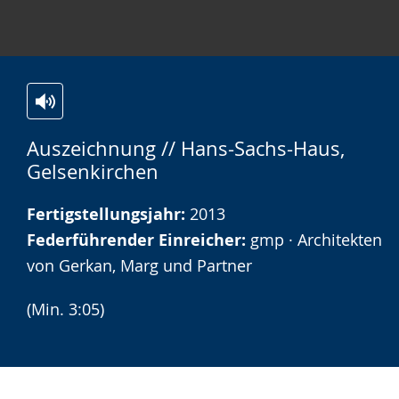
Zur
Aktiviere
Ein
Auszeichnung // Hans-Sachs-Haus,
Leichten
Audio-
Video
Gelsenkirchen
Sprache
Unterstützung.
in
wechseln.
Deutscher
Fertigstellungsjahr:
2013
Gebärdensprache
Federführender Einreicher:
gmp · Architekten
wird
von Gerkan, Marg und Partner
angezeigt.
(Min. 3:05)