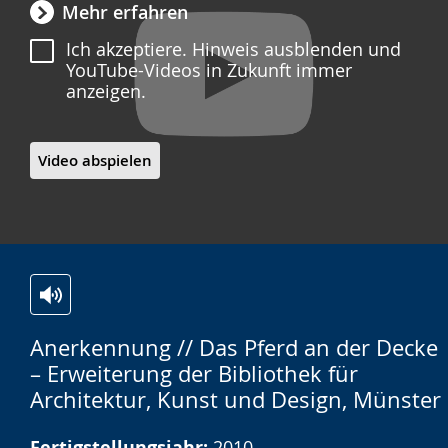
Mehr erfahren
Ich akzeptiere. Hinweis ausblenden und
YouTube-Videos in Zukunft immer
anzeigen.
Video abspielen
Zur
Aktiviere
Ein
Anerkennung // Das Pferd an der Decke
Leichten
Audio-
Video
– Erweiterung der Bibliothek für
Sprache
Unterstützung.
in
Architektur, Kunst und Design, Münster
wechseln.
Deutscher
Gebärdensprache
Fertigstellungsjahr:
2010