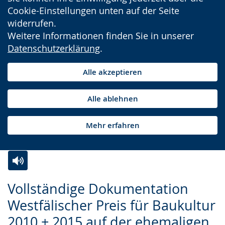
Cookie-Einstellungen unten auf der Seite
widerrufen.
Weitere Informationen finden Sie in unserer
Datenschutzerklärung
.
Alle akzeptieren
Alle ablehnen
Mehr erfahren
Zur
Aktiviere
Ein
Vollständige Dokumentation
Leichten
Audio-
Video
Westfälischer Preis für Baukultur
Sprache
Unterstützung.
in
2010 + 2015 auf der ehemaligen
wechseln.
Deutscher