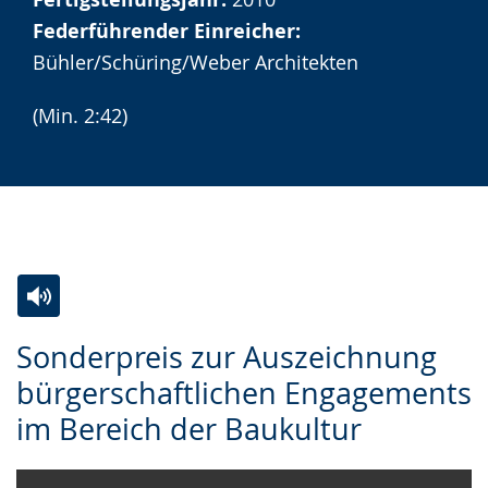
wird
Federführender Einreicher:
angezeigt.
Bühler/Schüring/Weber Architekten
(Min. 2:42)
Zur
Aktiviere
Ein
Sonderpreis zur Auszeichnung
Leichten
Audio-
Video
bürgerschaftlichen Engagements
Sprache
Unterstützung.
in
im Bereich der Baukultur
wechseln.
Deutscher
Gebärdensprache