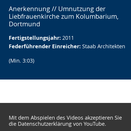
Zur
Aktiviere
Ein
Anerkennung // Umnutzung der
Leichten
Audio-
Video
Liebfrauenkirche zum Kolumbarium,
Sprache
Unterstützung.
in
Dortmund
wechseln.
Deutscher
Gebärdensprache
Fertigstellungsjahr:
2011
wird
Federführender Einreicher:
Staab Architekten
angezeigt.
(Min. 3:03)
Mit dem Abspielen des Videos akzeptieren Sie
die Datenschutzerklärung von YouTube.