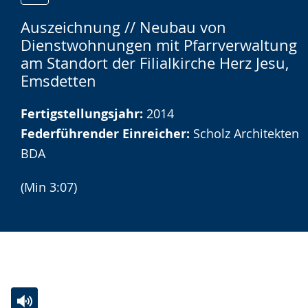
Zur
Aktiviere
Ein
Auszeichnung // Neubau von
Leichten
Audio-
Video
Dienstwohnungen mit Pfarrverwaltung
Sprache
Unterstützung.
in
am Standort der Filialkirche Herz Jesu,
wechseln.
Deutscher
Emsdetten
Gebärdensprache
wird
Fertigstellungsjahr:
2014
angezeigt.
Federführender Einreicher:
Scholz Architekten
BDA
(Min 3:07)