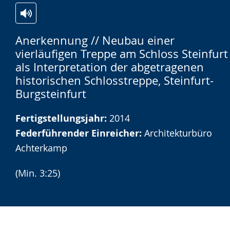
Zur
Aktiviere
Ein
Anerkennung // Neubau einer
Leichten
Audio-
Video
vierläufigen Treppe am Schloss Steinfurt
Sprache
Unterstützung.
in
als Interpretation der abgetragenen
wechseln.
Deutscher
historischen Schlosstreppe, Steinfurt-
Gebärdensprache
Burgsteinfurt
wird
Fertigstellungsjahr:
2014
angezeigt.
Federführender Einreicher:
Architekturbüro
Achterkamp
(Min. 3:25)