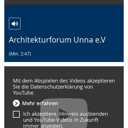
Zur
Aktiviere
Ein
Architekturforum Unna e.V
Leichten
Audio-
Video
Sprache
Unterstützung.
in
(Min. 2:47)
wechseln.
Deutscher
Gebärdensprache
wird
angezeigt.
Mit dem Abspielen des Videos akzeptieren
Sie die Datenschutzerklärung von
YouTube.
Mehr erfahren
Ich akzeptiere. Hinweis ausblenden
und YouTube-Videos in Zukunft
immer anzeigen.