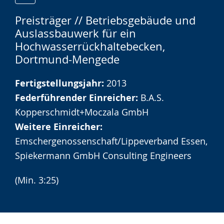
Zur
Aktiviere
Ein
Preisträger // Betriebsgebäude und
Leichten
Audio-
Video
Auslassbauwerk für ein
Sprache
Unterstützung.
in
Hochwasserrückhaltebecken,
wechseln.
Deutscher
Dortmund-Mengede
Gebärdensprache
wird
Fertigstellungsjahr:
2013
angezeigt.
Federführender Einreicher:
B.A.S.
Kopperschmidt+Moczala GmbH
Weitere Einreicher:
Emschergenossenschaft/Lippeverband Essen,
Spiekermann GmbH Consulting Engineers
(Min. 3:25)