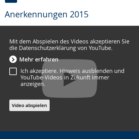
Zur
Aktiviere
Ein
Anerkennungen 2015
Leichten
Audio-
Video
Sprache
Unterstützung.
in
wechseln.
Deutscher
Mit dem Abspielen des Videos akzeptieren Sie
Gebärdensprache
die Datenschutzerklärung von YouTube.
wird
Mehr erfahren
angezeigt.
Ich akzeptiere. Hinweis ausblenden und
YouTube-Videos in Zukunft immer
anzeigen.
Video abspielen