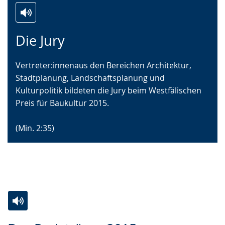
Zur
Aktiviere
Ein
Die Jury
Leichten
Audio-
Video
Sprache
Unterstützung.
in
Vertreter:innenaus den Bereichen Architektur,
wechseln.
Deutscher
Stadtplanung, Landschaftsplanung und
Gebärdensprache
Kulturpolitik bildeten die Jury beim Westfälischen
wird
Preis für Baukultur 2015.
angezeigt.
(Min. 2:35)
Zur
Aktiviere
Ein