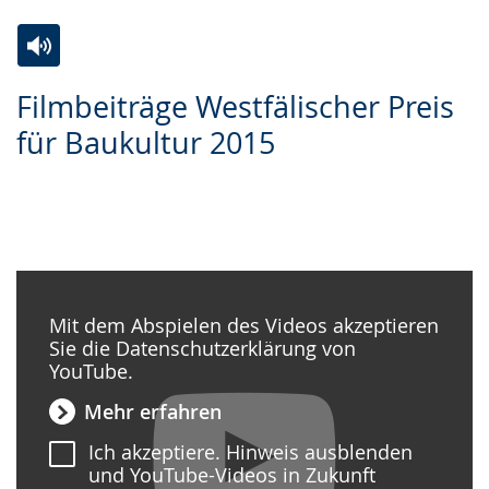
Zur
Aktiviere
Ein
Filmbeiträge Westfälischer Preis
Leichten
Audio-
Video
für Baukultur 2015
Sprache
Unterstützung.
in
wechseln.
Deutscher
Gebärdensprache
wird
angezeigt.
Mit dem Abspielen des Videos akzeptieren
Sie die Datenschutzerklärung von
YouTube.
Mehr erfahren
Ich akzeptiere. Hinweis ausblenden
und YouTube-Videos in Zukunft