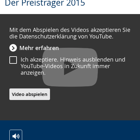
Der Preisträger 2015
Leichten
Audio-
Video
Sprache
Unterstützung.
in
wechseln.
Deutscher
Mit dem Abspielen des Videos akzeptieren Sie
Gebärdensprache
die Datenschutzerklärung von YouTube.
wird
Mehr erfahren
angezeigt.
Ich akzeptiere. Hinweis ausblenden und
YouTube-Videos in Zukunft immer
anzeigen.
Video abspielen