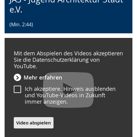
Sprache
Unterstützung.
in
e.V.
wechseln.
Deutscher
Gebärdensprache
(Min. 2:44)
wird
angezeigt.
Mit dem Abspielen des Videos akzeptieren
Sie die Datenschutzerklärung von
YouTube.
Mehr erfahren
Ich akzeptiere. Hinweis ausblenden
und YouTube-Videos in Zukunft
immer anzeigen.
Video abspielen