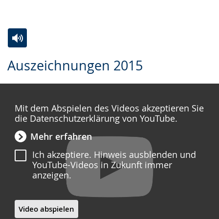
Zur
Aktiviere
Ein
Auszeichnungen 2015
Leichten
Audio-
Video
Sprache
Unterstützung.
in
wechseln.
Deutscher
Mit dem Abspielen des Videos akzeptieren Sie
Gebärdensprache
die Datenschutzerklärung von YouTube.
wird
Mehr erfahren
angezeigt.
Ich akzeptiere. Hinweis ausblenden und
YouTube-Videos in Zukunft immer
anzeigen.
Video abspielen