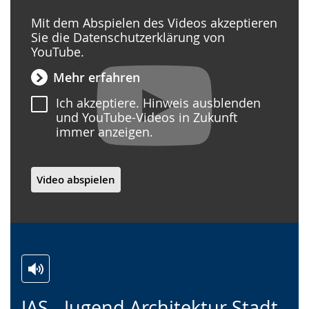
wird
angezeigt.
Mit dem Abspielen des Videos akzeptieren
Sie die Datenschutzerklärung von
YouTube.
Mehr erfahren
Ich akzeptiere. Hinweis ausblenden
und YouTube-Videos in Zukunft
immer anzeigen.
Video abspielen
Zur
Aktiviere
Ein
JAS - Jugend Architektur Stadt
Leichten
Audio-
Video