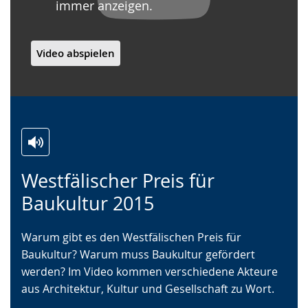
immer anzeigen.
Video abspielen
Zur
Aktiviere
Ein
Westfälischer Preis für
Leichten
Audio-
Video
Sprache
Unterstützung.
in
Baukultur 2015
wechseln.
Deutscher
Gebärdensprache
Warum gibt es den Westfälischen Preis für
wird
Baukultur? Warum muss Baukultur gefördert
angezeigt.
werden? Im Video kommen verschiedene Akteure
aus Architektur, Kultur und Gesellschaft zu Wort.