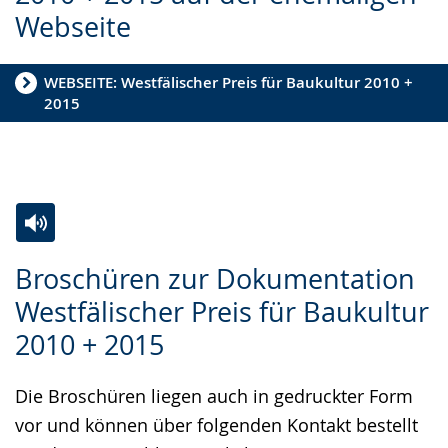
Gebärdensprache
Webseite
wird
angezeigt.
WEBSEITE: Westfälischer Preis für Baukultur 2010 +
2015
Zur
Aktiviere
Ein
Broschüren zur Dokumentation
Leichten
Audio-
Video
Westfälischer Preis für Baukultur
Sprache
Unterstützung.
in
2010 + 2015
wechseln.
Deutscher
Gebärdensprache
Die Broschüren liegen auch in gedruckter Form
wird
vor und können über folgenden Kontakt bestellt
angezeigt.