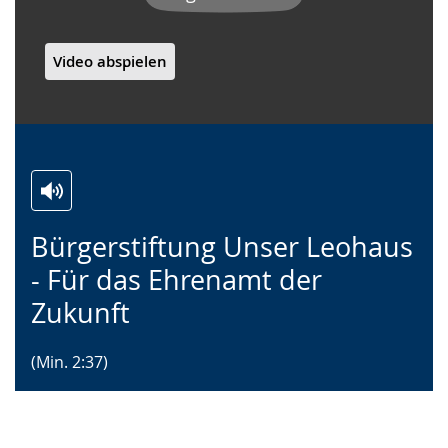
Video abspielen
Zur
Aktiviere
Ein
Bürgerstiftung Unser Leohaus
Leichten
Audio-
Video
Sprache
Unterstützung.
in
- Für das Ehrenamt der
wechseln.
Deutscher
Zukunft
Gebärdensprache
wird
(Min. 2:37)
angezeigt.