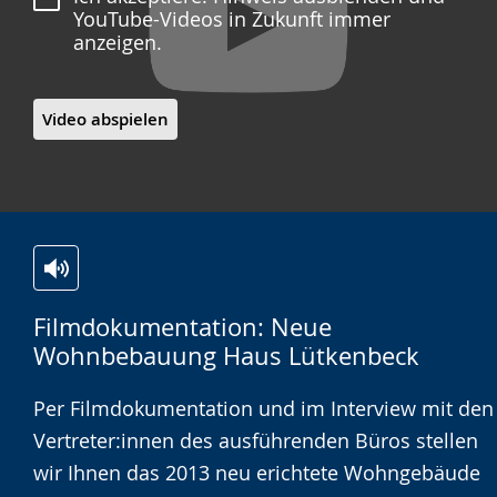
YouTube-Videos in Zukunft immer
anzeigen.
Video abspielen
Zur
Aktiviere
Ein
Filmdokumentation: Neue
Leichten
Audio-
Video
Wohnbebauung Haus Lütkenbeck
Sprache
Unterstützung.
in
wechseln.
Deutscher
Per Filmdokumentation und im Interview mit den
Gebärdensprache
Vertreter:innen des ausführenden Büros stellen
wird
wir Ihnen das 2013 neu erichtete Wohngebäude