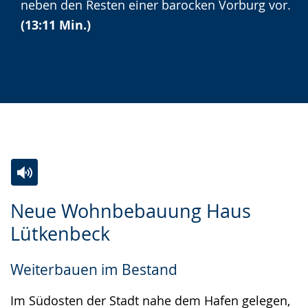
angezeigt.
neben den Resten einer barocken Vorburg vor.
(13:11 Min.)
Zur
Aktiviere
Ein
Neue Wohnbebauung Haus
Leichten
Audio-
Video
Lütkenbeck
Sprache
Unterstützung.
in
wechseln.
Deutscher
Weiterbauen im Bestand
Gebärdensprache
wird
Im Südosten der Stadt nahe dem Hafen gelegen,