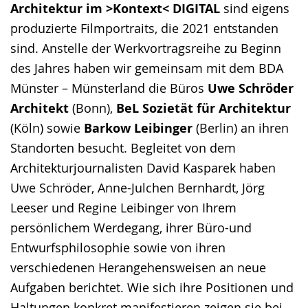
Architektur im >Kontext< DIGITAL
sind eigens
Gebärdensprache
produzierte Filmportraits, die 2021 entstanden
wird
sind. Anstelle der Werkvortragsreihe zu Beginn
angezeigt.
des Jahres haben wir gemeinsam mit dem BDA
Münster – Münsterland die Büros
Uwe Schröder
Architekt
(Bonn),
BeL Sozietät für Architektur
(Köln) sowie
Barkow Leibinger
(Berlin) an ihren
Standorten besucht. Begleitet von dem
Architekturjournalisten David Kasparek haben
Uwe Schröder, Anne-Julchen Bernhardt, Jörg
Leeser und Regine Leibinger von Ihrem
persönlichem Werdegang, ihrer Büro-und
Entwurfsphilosophie sowie von ihren
verschiedenen Herangehensweisen an neue
Aufgaben berichtet. Wie sich ihre Positionen und
Haltungen konkret manifestieren zeigen sie bei