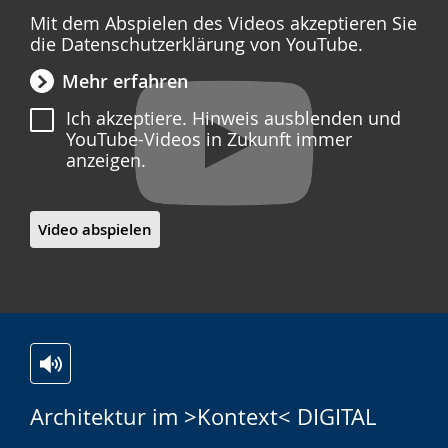
Mit dem Abspielen des Videos akzeptieren Sie
die Datenschutzerklärung von YouTube.
Mehr erfahren
Ich akzeptiere. Hinweis ausblenden und
YouTube-Videos in Zukunft immer
anzeigen.
Video abspielen
Zur
Aktiviere
Ein
Architektur im >Kontext< DIGITAL
Leichten
Audio-
Video