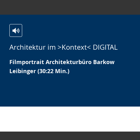
Zur
Aktiviere
Ein
Architektur im >Kontext< DIGITAL
Leichten
Audio-
Video
Sprache
Unterstützung.
in
Filmportrait Architekturbüro Barkow
wechseln.
Deutscher
Leibinger (30:22 Min.)
Gebärdensprache
wird
angezeigt.