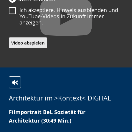
Ich akzeptiere. Hinweis ausblenden und
YouTube-Videos in Zukunft immer
anzeigen.
Video abspielen
Zur
Aktiviere
Ein
Architektur im >Kontext< DIGITAL
Leichten
Audio-
Video
Sprache
Unterstützung.
in
Filmportrait BeL Sozietät für
wechseln.
Deutscher
Architektur (30:49 Min.)
Gebärdensprache