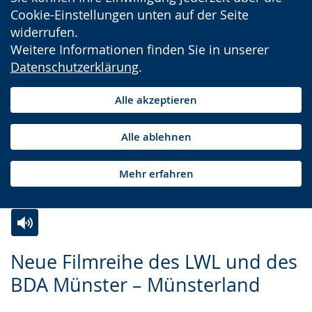
Cookie-Einstellungen unten auf der Seite
widerrufen.
Weitere Informationen finden Sie in unserer
Datenschutzerklärung
.
Alle akzeptieren
Alle ablehnen
Mehr erfahren
Zur
Aktiviere
Ein
Neue Filmreihe des LWL und des
Leichten
Audio-
Video
BDA Münster – Münsterland
Sprache
Unterstützung.
in
wechseln.
Deutscher