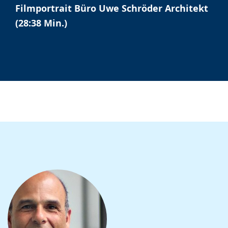
Sprache
Unterstützung.
in
Filmportrait Büro Uwe Schröder Architekt
wechseln.
Deutscher
(28:38 Min.)
Gebärdensprache
wird
angezeigt.