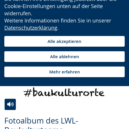
Cookie-Einstellungen unten auf der Seite
widerrufen.
Weitere Informationen finden Sie in unserer
Datenschutzerklärung
.
Alle akzeptieren
Alle ablehnen
Mehr erfahren
Zur
Aktiviere
Ein
Fotoalbum des LWL-
Leichten
Audio-
Video