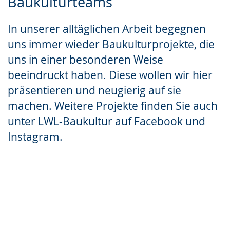
Baukulturteams
Sprache
Unterstützung.
in
wechseln.
Deutscher
In unserer alltäglichen Arbeit begegnen
Gebärdensprache
uns immer wieder Baukulturprojekte, die
wird
uns in einer besonderen Weise
angezeigt.
beeindruckt haben. Diese wollen wir hier
präsentieren und neugierig auf sie
machen. Weitere Projekte finden Sie auch
unter LWL-Baukultur auf Facebook und
Instagram.
Facebook
Instagram