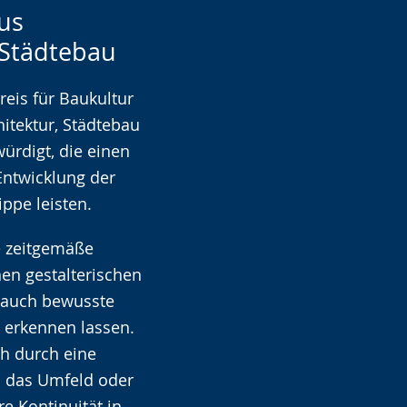
us
 Städtebau
eis für Baukultur
itektur, Städtebau
ürdigt, die einen
Entwicklung der
ippe leisten.
e zeitgemäße
hen gestalterischen
r auch bewusste
 erkennen lassen.
h durch eine
n das Umfeld oder
e Kontinuität in