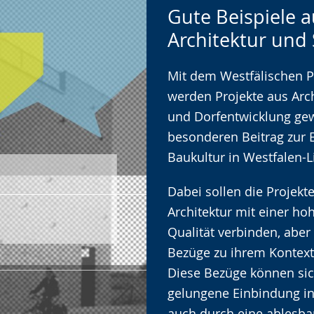
Zur
Aktiviere
Ein
Gute Beispiele a
Leichten
Audio-
Video
Architektur und
Sprache
Unterstützung.
in
wechseln.
Deutscher
Mit dem Westfälischen Pr
Gebärdensprache
werden Projekte aus Arch
wird
und Dorfentwicklung gew
angezeigt.
besonderen Beitrag zur 
Baukultur in Westfalen-L
Dabei sollen die Projekt
Architektur mit einer ho
Qualität verbinden, abe
Bezüge zu ihrem Kontext
Diese Bezüge können sic
gelungene Einbindung i
auch durch eine ablesbar