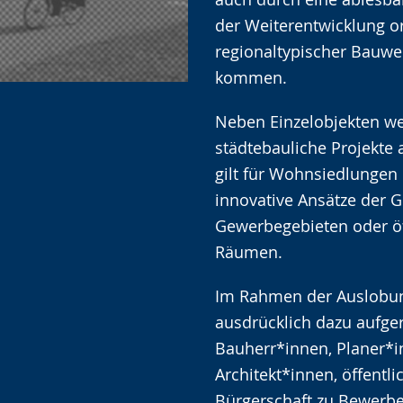
der Weiterentwicklung o
regionaltypischer Bauw
kommen.
Neben Einzelobjekten w
städtebauliche Projekte 
gilt für Wohnsiedlungen
innovative Ansätze der G
Gewerbegebieten oder öf
Räumen.
Im Rahmen der Auslobun
ausdrücklich dazu aufger
Bauherr*innen, Planer*
Architekt*innen, öffentl
Bürgerschaft zu Bewerb